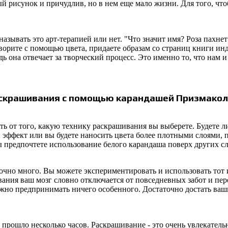
 рисунок и причудлив, но в нем еще мало жизни. Для того, чтоб
называть это арт-терапией или нет. "Что значит имя? Роза пахнет
ворите с помощью цвета, придаете образам со страниц книги инди
ь она отвечает за творческий процесс. Это именно то, что нам 
аскрашивания с помощью карандашей
Призмакол
ть от того, какую технику раскрашивания вы выберете. Будете 
й эффект или вы будете наносить цвета более плотными слоями,
вы предпочтете использование белого карандаша поверх других сло
очно много. Вы можете экспериментировать и использовать тот 
вания ваш мозг словно отключается от повседневных забот и пер
нужно предпринимать ничего особенного. Достаточно достать в
 прошло несколько часов. Раскрашивание - это очень увлекательн