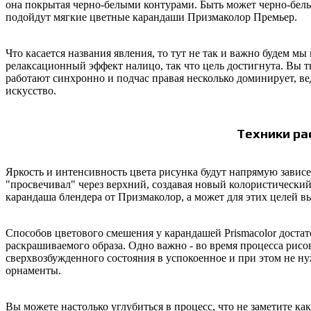
она покрытая черно-белыми контурами. Быть может черно-белый
подойдут мягкие цветные карандаши
Призмаколор
Премьер.
Что касается названия явления, то тут не так и важно будем мы 
релаксационный эффект налицо, так что цель достигнута. Вы т
работают синхронно и подчас правая несколько доминирует, вед
искусство.
Техники р
Яркость и интенсивность цвета рисунка будут напрямую зависе
"просвечивал" через верхний, создавая новый колористически
карандаша блендера от
Призмаколор
, а может для этих целей 
Способов цветового смешения у карандашей
Prismacolor
достат
раскрашиваемого образа. Одно важно - во время процесса рисо
сверхвозбужденного состояния в успокоенное и при этом не 
орнаменты.
Вы можете настолько углубиться в процесс, что не заметите как