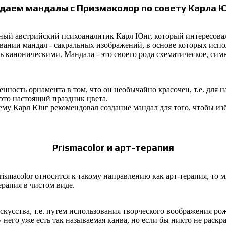
здаем
мандалы
с
Призмаколор
по совету Карла 
стный австрийский психоаналитик Карл Юнг, который интересовал
овании
мандал
- сакральных изображений, в основе которых испол
ть каноническими.
Мандала
- это своего рода схематическое, си
нность орнамента в том, что он необычайно красочен, т.е. для 
 это настоящий праздник цвета.
ему Карл Юнг рекомендовал создание
мандал
для того, чтобы из
Prismacolor
и арт-терапия
rismacolor
относится к такому направлению как арт-терапия, то
ерапия в чистом виде.
скусства, т.е. путем использования творческого воображения ро
у него уже есть так называемая канва, но если бы никто не раск