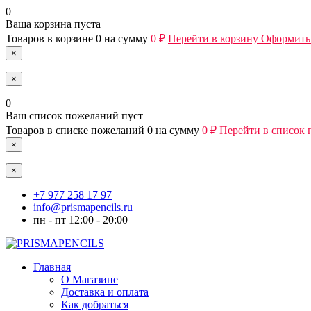
0
Ваша корзина пуста
Товаров в корзине
0
на сумму
0 ₽
Перейти в корзину
Оформить 
×
×
0
Ваш список пожеланий пуст
Товаров в списке пожеланий
0
на сумму
0 ₽
Перейти в список
×
×
+7 977 258 17 97
info@prismapencils.ru
пн - пт 12:00 - 20:00
Главная
О Магазине
Доставка и оплата
Как добраться