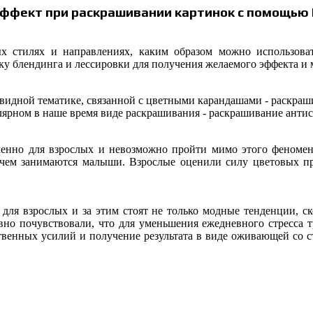
ффект при раскрашивании картинок с помощью
х стилях и направлениях, каким образом можно использов
ику
блендинга
и лессировки для получения желаемого эффекта и 
чевидной тематике, связанной с цветными карандашами - раскра
лярном в наше время виде раскрашивания - раскрашивание
антис
менно для взрослых и невозможно пройти мимо этого феномена
, чем занимаются малыши. Взрослые оценили силу цветовых п
ля взрослых и за этим стоят не только модные тенденции, ско
вно почувствовали, что для уменьшения ежедневного стресса т
ственных усилий и получение результата в виде оживающей со