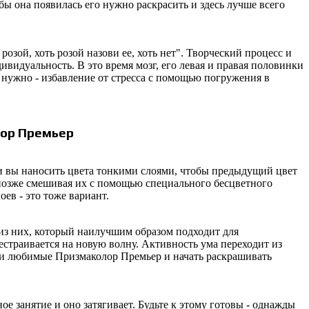
ы она появилась его нужно раскрасить и здесь лучше всего
 розой, хоть розой назови ее, хоть нет". Творческий процесс и
видуальность. В это время мозг, его левая и правая половинки
и нужно - избавление от стресса с помощью погружения в
ор
Премьер
ли вы наносить цвета тонкими слоями, чтобы предыдущий цвет
 позже смешивая их с помощью специального бесцветного
ев - это тоже вариант.
из них, который наилучшим образом подходит для
естраивается на новую волну. Активность ума переходит из
аши любимые
Призмаколор
Премьер и начать раскрашивать
ое занятие и оно затягивает. Будьте к этому готовы - однажды