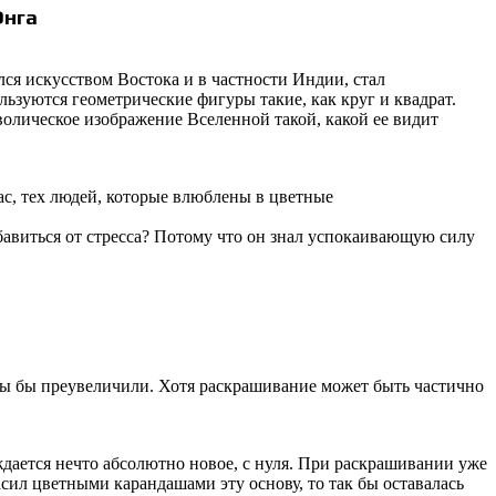
Юнга
ся искусством Востока и в частности Индии, стал
ьзуются геометрические фигуры такие, как круг и квадрат.
мволическое изображение Вселенной такой, какой ее видит
нас, тех людей, которые влюблены в цветные
бавиться от стресса? Потому что он знал успокаивающую силу
 мы бы преувеличили. Хотя раскрашивание может быть частично
ждается нечто абсолютно новое, с нуля. При раскрашивании уже
расил цветными карандашами эту основу, то так бы оставалась