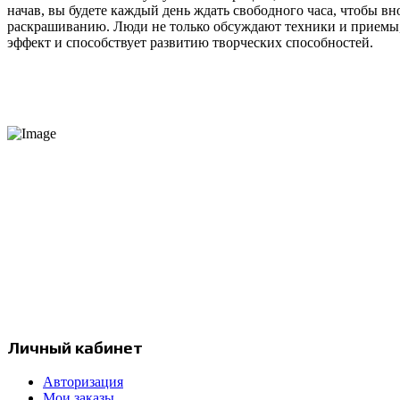
начав, вы будете каждый день ждать свободного часа, чтобы в
раскрашиванию. Люди не только обсуждают техники и приемы, 
эффект и способствует развитию творческих способностей.
Интернет-магазин продукции компании Prismacolor и других художественных
Москва, Россия
с 12:00 до 20:00
+7 977 258 17 97
info@prismapencils.ru
Личный кабинет
Авторизация
Мои заказы