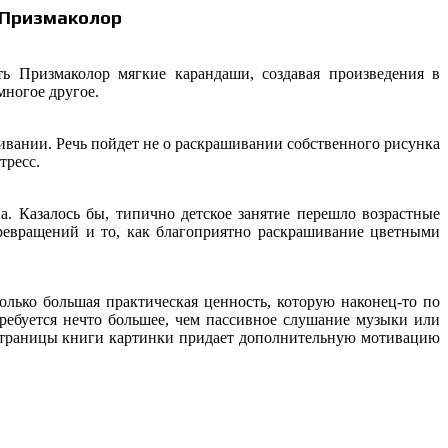
 Призмаколор
ать
Призмаколор
мягкие карандаши, создавая произведения в
многое другое.
шивании. Речь пойдет не о раскрашивании собственного рисунка
тресс
.
. Казалось бы, типично детское занятие перешло возрастные
ревращений и то, как благоприятно раскрашивание цветными
лько большая практическая ценность, которую наконец-то по
ребуется нечто большее, чем пассивное слушание музыки или
 страницы книги картинки придает дополнительную мотивацию