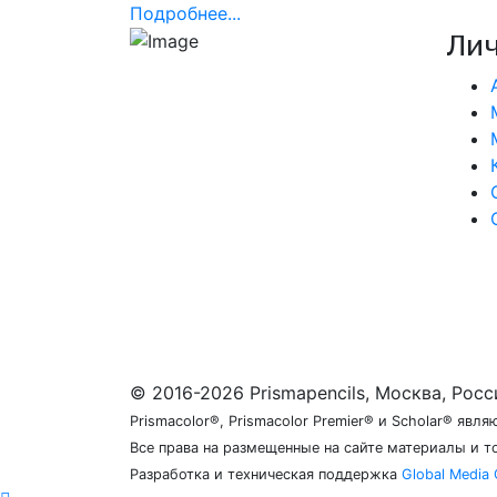
Подробнее...
Лич
Интернет-магазин продукции
компании Prismacolor и других
художественных товаров.
Москва, Россия
с 12:00 до 20:00
+7 977 258 17 97
info@prismapencils.ru
© 2016-2026 Prismapencils, Москва, Росс
Prismacolor®, Prismacolor Premier® и Scholar® яв
Все права на размещенные на сайте материалы и 
Разработка и техническая поддержка
Global Media