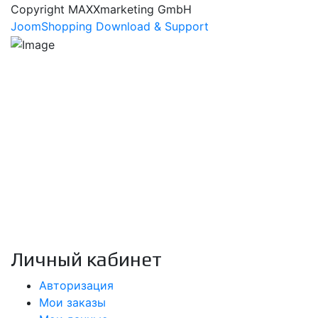
Copyright MAXXmarketing GmbH
JoomShopping Download & Support
Интернет-магазин продукции компании Prismacolor и
других художественных товаров.
Москва, Россия
с 12:00 до 20:00
+7 977 258 17 97
info@prismapencils.ru
Личный кабинет
Авторизация
Мои заказы