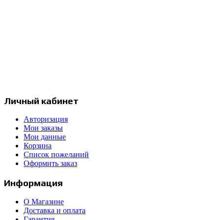
Интернет-магазин продукции компании Prismacolor и других художественных
Москва, Россия
с 12:00 до 20:00
+7 977 258 17 97
info@prismapencils.ru
Личный кабинет
Авторизация
Мои заказы
Мои данные
Корзина
Список пожеланий
Оформить заказ
Информация
О Магазине
Доставка и оплата
Гарантия