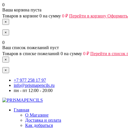
0
Ваша корзина пуста
Товаров в корзине
0
на сумму
0 ₽
Перейти в корзину
Оформить 
×
×
0
Ваш список пожеланий пуст
Товаров в списке пожеланий
0
на сумму
0 ₽
Перейти в список
×
×
+7 977 258 17 97
info@prismapencils.ru
пн - пт 12:00 - 20:00
Главная
О Магазине
Доставка и оплата
Как добраться