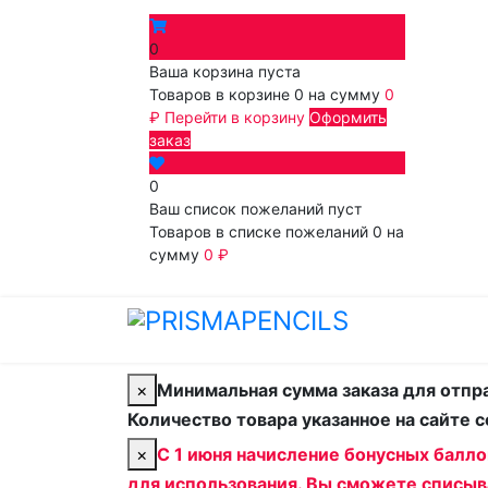
0
Ваша корзина пуста
Товаров в корзине
0
на сумму
0
₽
Перейти в корзину
Оформить
заказ
0
Ваш список пожеланий пуст
Товаров в списке пожеланий
0
на
сумму
0 ₽
Перейти в список
пожеланий
×
Минимальная сумма заказа для отпра
Количество товара указанное на сайте 
×
С 1 июня начисление бонусных балл
для использования. Вы сможете списыв