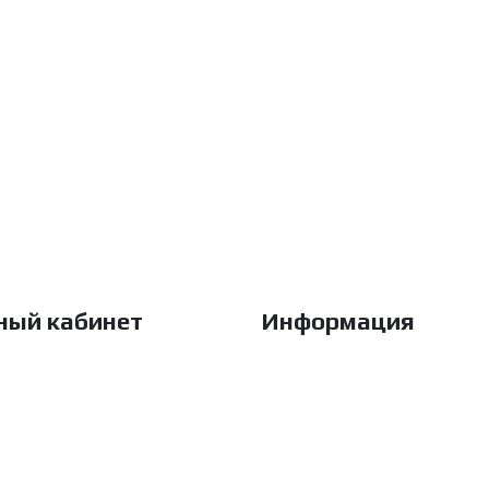
ный кабинет
Информация
изация
О Магазине
аказы
Доставка и оплата
анные
Гарантия