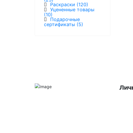
Раскраски (120)
Уцененные товары
(10)
Подарочные
сертификаты (5)
Лич
Автор
Интернет-магазин продукции
компании Prismacolor и других
Мои з
художественных товаров.
Москва, Россия
Мои д