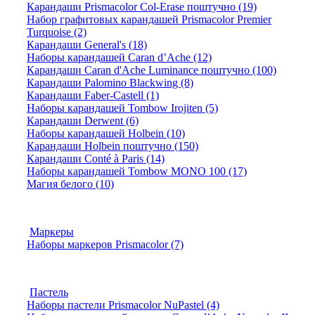
Карандаши Prismacolor Col-Erase поштучно (19)
Набор графитовых карандашей Prismacolor Premier
Turquoise (2)
Карандаши General's (18)
Наборы карандашей Caran d’Ache (12)
Карандаши Caran d'Ache Luminance поштучно (100)
Карандаши Palomino Blackwing (8)
Карандаши Faber-Castell (1)
Наборы карандашей Tombow Irojiten (5)
Карандаши Derwent (6)
Наборы карандашей Holbein (10)
Карандаши Holbein поштучно (150)
Карандаши Conté à Paris (14)
Наборы карандашей Tombow MONO 100 (17)
Магия белого (10)
Маркеры
Наборы маркеров Prismacolor (7)
Пастель
Наборы пастели Prismacolor NuPastel (4)