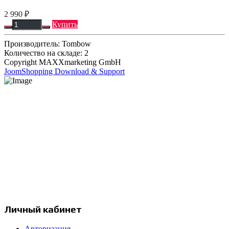
2 990 ₽
Купить
Производитель:
Tombow
Количество на складе:
2
Copyright MAXXmarketing GmbH
JoomShopping Download & Support
Интернет-магазин продукции компании Prismacolor и других
художественных товаров.
Москва, Россия
с 12:00 до 20:00
+7 977 258 17 97
info@prismapencils.ru
Личный кабинет
Авторизация