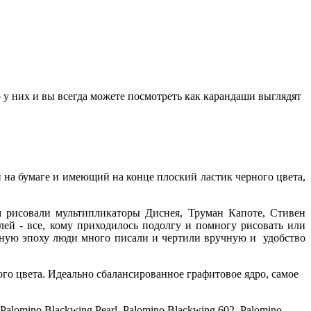
у них и вы всегда можете посмотреть как карандаши выглядят
й на бумаге и имеющий на конце плоский ластик черного цвета,
м рисовали мультипликаторы Диснея, Труман Капоте, Стивен
й - все, кому приходилось подолгу и помногу рисовать или
ерную эпоху люди много писали и чертили вручную и удобство
ого цвета. Идеально сбалансированное графитовое ядро, самое
lomino Blackwing Pearl, Palomino Blackwing 602, Palomino