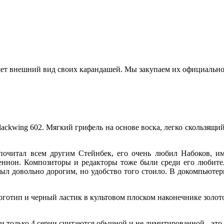
ет внешний вид своих карандашей. Мы закупаем их официально 
ackwing 602. Мягкий грифель на основе воска, легко скользящи
дпочитал всем другим Стейнбек, его очень любил Набоков, и
ннон. Композиторы и редакторы тоже были среди его любителе
 был довольно дорогим, но удобство того стоило. В докомпьют
оготип и черный ластик в культовом плоском наконечнике золот
только 4 серии считаются обычной и не лимитированной - это Pa