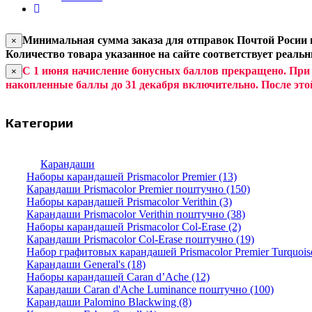
Минимальная сумма заказа для отправок Почтой Росии и
×
Количество товара указанное на сайте соответствует реаль
С 1 июня начисление бонусных баллов прекращено. При
×
накопленные баллы до 31 декабря включительно. После это
Категории
Карандаши
Наборы карандашей Prismacolor Premier (13)
Карандаши Prismacolor Premier поштучно (150)
Наборы карандашей Prismacolor Verithin (3)
Карандаши Prismacolor Verithin поштучно (38)
Наборы карандашей Prismacolor Col-Erase (2)
Карандаши Prismacolor Col-Erase поштучно (19)
Набор графитовых карандашей Prismacolor Premier Turquoise
Карандаши General's (18)
Наборы карандашей Caran d’Ache (12)
Карандаши Caran d'Ache Luminance поштучно (100)
Карандаши Palomino Blackwing (8)