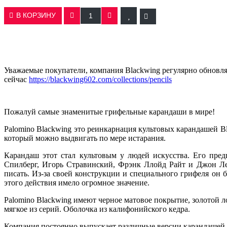
В КОРЗИНУ
Уважаемые покупатели, компания Blackwing регулярно обновля
сейчас
https://blackwing602.com/collections/pencils
Пожалуй самые знаменитые грифельные карандаши в мире!
Palomino Blackwing это реинкарнация культовых карандашей Bl
который можно выдвигать по мере истарания.
Карандаш этот стал культовым у людей искусства. Его пре
Спилберг, Игорь Стравинский, Фрэнк Ллойд Райт и Джон Ле
писать. Из-за своей конструкции и специального грифеля он
этого действия имело огромное значение.
Palomino Blackwing имеют черное матовое покрытие, золотой л
мягкое из серий. Оболочка из калифонийского кедра.
Компания постоянно выпускает различные версии карандашей и 