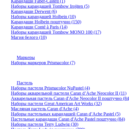
Карандаши Faber-Castell (1)
Наборы карандашей Tombow Irojiten (5)
Карандаши Derwent (6)
Наборы карандашей Holbein (10)
Карандаши Holbein поштучно (150)
Карандаши Conté à Paris (14)
Наборы карандашей Tombow MONO 100 (17)
Магия белого (10)
Маркеры
Наборы маркеров Prismacolor (7)
Пастель
Наборы пастели Prismacolor NuPastel (4)
Наборы акварельной пастели Caran d’Ache Neocolor II (11)
Акварельная пастель Caran d'Ache Neocolor II поштучно (84
Наборы пастели Great American Art Works (32)
Масляная пастель Caran d'Ache (4)
Наборы пастельных карандашей Caran d’Ache Pastel (5)
Пастельные карандаши Caran d'Ache Pastel поштучно (84)
Наборы пастели Terry Ludwig (30)